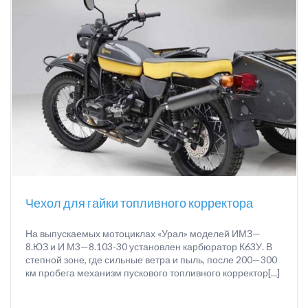
Чехол для гайки топливного корректора
На выпускаемых мотоциклах «Урал» моделей ИМЗ—
8.ЮЗ и И М3—8.103-30 установлен карбюратор К63У. В
степной зоне, где сильные ветра и пыль, после 200—300
км пробега механизм пускового топливного корректор[...]